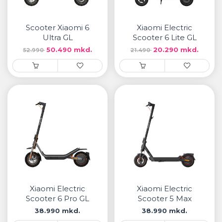
• Samsung
• Xiaomi
Scooter Xiaomi 6
Xiaomi Electric
Ultra GL
Scooter 6 Lite GL
РЕМЕНИ ЗА ЧАСОВНИК
50.490 mkd.
20.290 mkd.
52.990
21.490
• Apple watch
• Galaxy watch
• Xiaomi
• Останато
PLAYSTATION
AIRTAGS
ПРОЕКТОРИ
Xiaomi Electric
Xiaomi Electric
Scooter 6 Pro GL
Scooter 5 Max
38.990 mkd.
38.990 mkd.