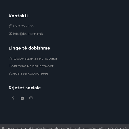
Kontakti
070 25 25 25
info@ledikom.mk
Linqe të dobishme
Информации за испорака
Политика на приватност
Услови за користење
Rrjetet sociale
Faqja e internetit përdor cookie për t'ju ofruar përvojën më të mirë