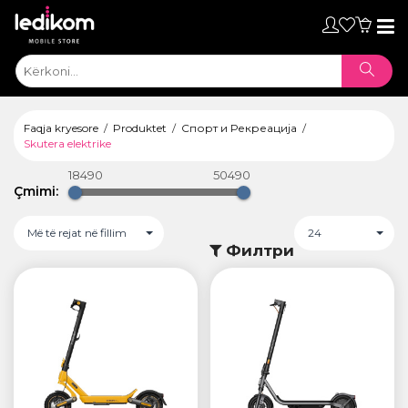
Toggl
naviga
Faqja kryesore
Produktet
Спорт и Рекреација
Skutera elektrike
18490
50490
Çmimi:
Më të rejat në fillim
24
Филтри
ТАБЛЕТИ
• iPad