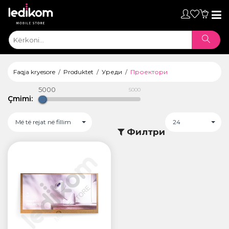
Toggl
naviga
Faqja kryesore
Produktet
Уреди
Проектори
5000
5000
Çmimi:
Më të rejat në fillim
24
Филтри
ТАБЛЕТИ
• iPad