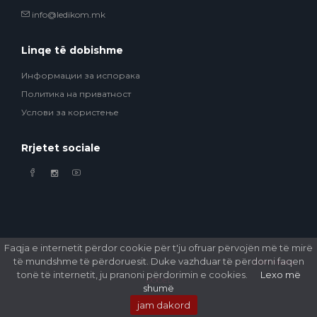
info@ledikom.mk
Linqe të dobishme
Информации за испорака
Политика на приватност
Услови за користење
Rrjetet sociale
Faqja e internetit përdor cookie për t'ju ofruar përvojën më të mirë
të mundshme të përdoruesit. Duke vazhduar të përdorni faqen
© 2026 Ledikom Mobile Store. All Rights Reserved. Developed by
GSM Media
tonë të internetit, ju pranoni përdorimin e cookies.
Lexo më
DOOEL
shumë
jam dakord