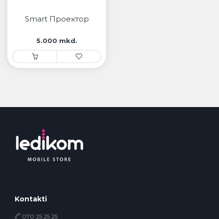
• Samsung
• Xiaomi
Smart Проектор
5.000 mkd.
РЕМЕНИ ЗА ЧАСОВНИК
• Apple watch
• Galaxy watch
• Xiaomi
• Останато
PLAYSTATION
AIRTAGS
ПРОЕКТОРИ
Kontakti
070 25 25 25