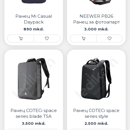
• Samsung
• Xiaomi
Ранец Mi Casual
NEEWER PB26
Daypack
Ранец за фотоапарт
РЕМЕНИ ЗА ЧАСОВНИК
890 mkd.
3.000 mkd.
• Apple watch
• Galaxy watch
• Xiaomi
• Останато
PLAYSTATION
AIRTAGS
ПРОЕКТОРИ
Ранец COTECi space
Ранец COTECi space
series blade TSA
series style
combination lock
3.500 mkd.
2.500 mkd.