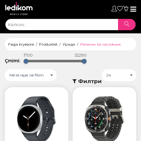
Toggl
naviga
Faqja kryesore
Produktet
Уреди
Ремени за часовник
1700
52290
Çmimi:
Më të rejat në fillim
24
Филтри
ТАБЛЕТИ
• iPad