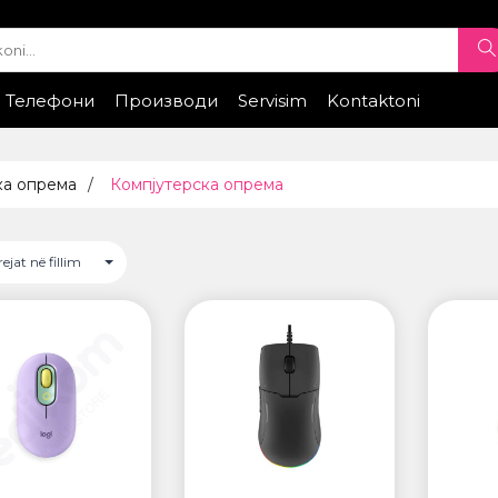
Телефони
Производи
Servisim
Kontaktoni
e
elefona celularë
Samsung
Xiaomi
Telefona Celuarë
Honor
Huawei
Telefonat
Telefonat
Kontrolloni sta
ТИ
РЕМЕНИ ЗА ЧАСОВНИК
ка опрема
Компјутерска опрема
• Apple watch
ung
• Galaxy watch
• Xiaomi
rejat në fillim
• Останато
GS
ПРОЕКТОРИ