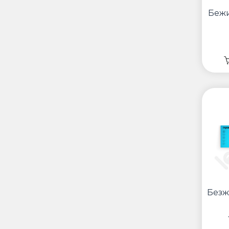
Беж
Безж