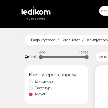
iPhone
iPhone Ekspozitat
Appl
T
ТАБЛЕ
Faqja kryesore
Produktet
Компјутерс
• iPad
• Sams
400
16490
• Xiaomi
Çmimi:
Më të 
Компјутерска опрема
AIRTA
Монитори
Тастатури
Мауси