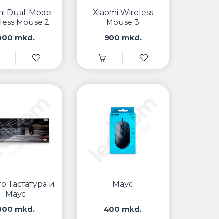
mi Dual-Mode
Xiaomi Wireless
less Mouse 2
Mouse 3
800 mkd.
900 mkd.
o Тастатура и
Маус
Маус
800 mkd.
400 mkd.