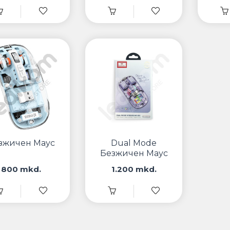
зжичен Маус
Dual Mode
Безжичен Маус
800 mkd.
1.200 mkd.