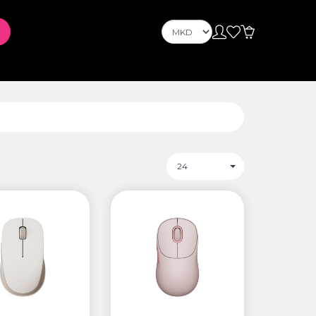
Телефони
Telefona Celuarë
tusin
PLAYSTATION
24