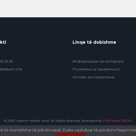
kti
Linqe të dobishme
5 25 25
Информации за испорака
@ledikom.mk
Политика на приватност
Услови за користење
© 2026 Ledikom Mobile Store. All Rights Reserved. Developed by
GSM Media DOOEL
irë të mundshme të përdoruesit. Duke vazhduar të përdorni faqen tonë