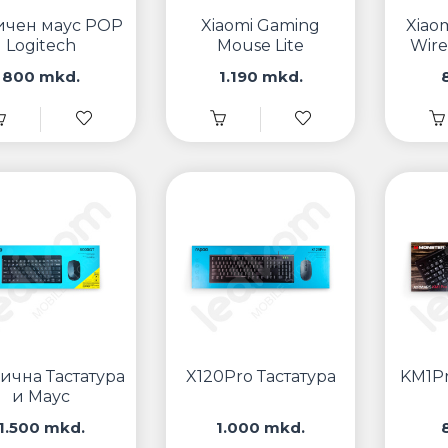
ичен маус POP
Xiaomi Gaming
Xiao
Logitech
Mouse Lite
Wire
800 mkd.
1.190 mkd.
ична Тастатура
X120Pro Тастатура
KM1Pr
и Маус
1.500 mkd.
1.000 mkd.