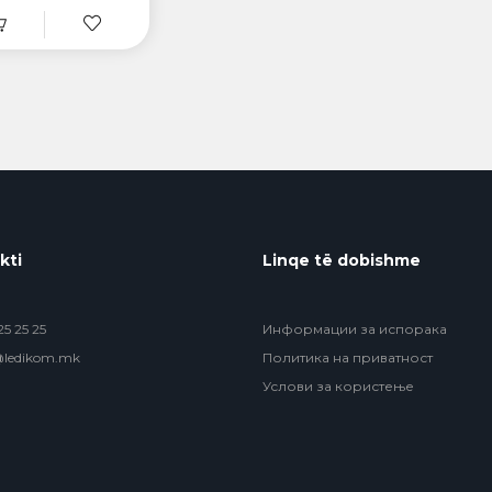
kti
Linqe të dobishme
5 25 25
Информации за испорака
@ledikom.mk
Политика на приватност
Услови за користење