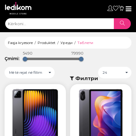
Toggl
naviga
Faqja kryesore
Produktet
Уреди
Таблети
5490
79990
Çmimi:
Më të rejat në fillim
24
Филтри
ТАБЛЕТИ
• iPad