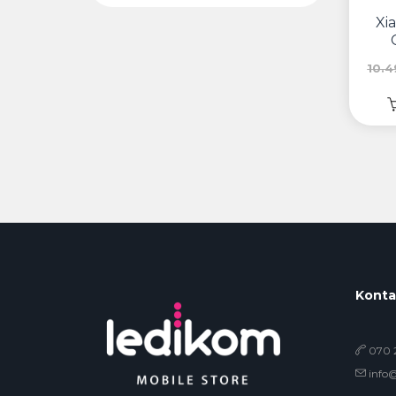
Xi
10.
Konta
070 2
info