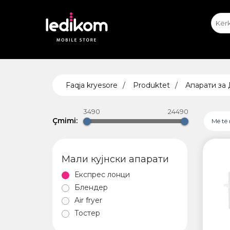
iPhone
iPhone Ekspozitat
Appl
T
ТАБЛЕ
Faqja kryesore
Produktet
Апарати за
• iPad
• Sams
3490
24490
• Xiaomi
Çmimi:
Më të 
Мали кујнски апарати
AIRTA
Експрес лонци
Блендер
Air fryer
Тостер