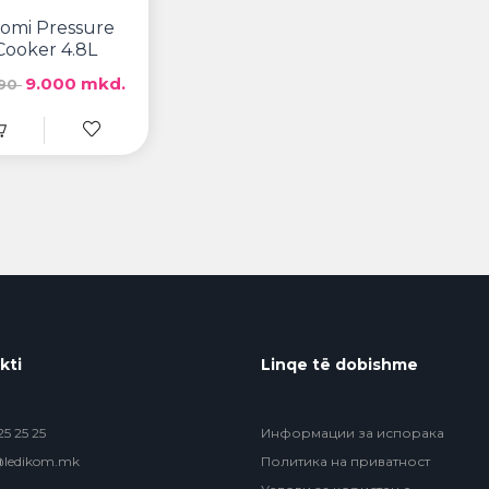
aomi Pressure
Cooker 4.8L
9.000 mkd.
490
kti
Linqe të dobishme
5 25 25
Информации за испорака
@ledikom.mk
Политика на приватност