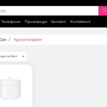
Телефони
Производи
Servisim
Kontaktoni
e
elefona celularë
Samsung
Xiaomi
Telefona Celuarë
Honor
Huawei
Telefonat
Telefonat
Kontrolloni sta
ТИ
РЕМЕНИ ЗА ЧАСОВНИК
 Дом
Кујнски апарати
• Apple watch
ung
• Galaxy watch
• Xiaomi
rejat në fillim
• Останато
GS
ПРОЕКТОРИ