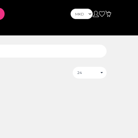
Телефони
Telefona Celuarë
tusin
PLAYSTATION
24