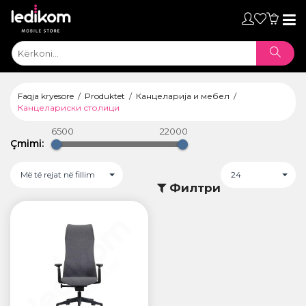
Toggl
naviga
Faqja kryesore
Produktet
Канцеларија и мебел
Канцелариски столици
6500
22000
Çmimi:
Më të rejat në fillim
24
Филтри
ТАБЛЕТИ
• iPad