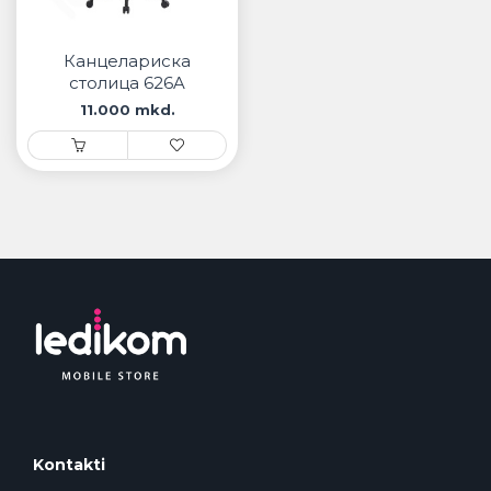
• Samsung
• Xiaomi
Канцелариска
столица 626A
РЕМЕНИ ЗА ЧАСОВНИК
11.000 mkd.
• Apple watch
• Galaxy watch
• Xiaomi
• Останато
PLAYSTATION
AIRTAGS
ПРОЕКТОРИ
Kontakti