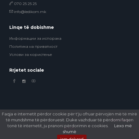
070 25 25 25
info@ledikom.mk
Linqe të dobishme
Информации за испорака
Политика на приватност
Услови за користење
Rrjetet sociale
Faqja e internetit përdor cookie për t'ju ofruar përvojën më të mirë
të mundshme të përdoruesit. Duke vazhduar të përdorni faqen
© 2026 Ledikom Mobile Store. All Rights Reserved. Developed by
GSM Media
tonë të internetit, ju pranoni përdorimin e cookies.
Lexo më
DOOEL
shumë