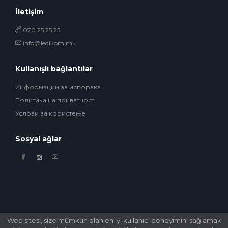
İletişim
070 25 25 25
info@ledikom.mk
Kullanışlı bağlantılar
Информации за испорака
Политика на приватност
Услови за користење
Sosyal ağlar
Web sitesi, size mümkün olan en iyi kullanıcı deneyimini sağlamak
© 2026 Ledikom Mobile Store. All Rights Reserved. Developed by
GSM Media