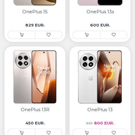
• Samsung
• Xiaomi
OnePlus 15
OnePlus 13s
829 EUR.
600 EUR.
РЕМЕНИ ЗА ЧАСОВНИК
• Apple watch
• Galaxy watch
• Xiaomi
• Останато
PLAYSTATION
AIRTAG
OnePlus 13R
OnePlus 13
ПРОЕКТОРИ
450 EUR.
800 EUR.
901