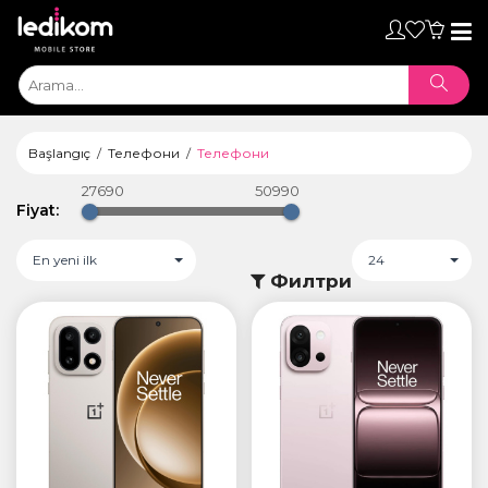
Toggl
naviga
Başlangıç
Телефони
Телефони
27690
50990
Fiyat:
En yeni ilk
24
Филтри
ТАБЛЕТИ
• iPad