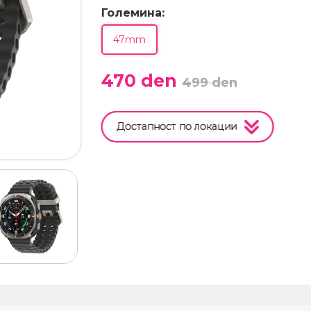
Големина:
47mm
470
den
499
den
Достапност по локации