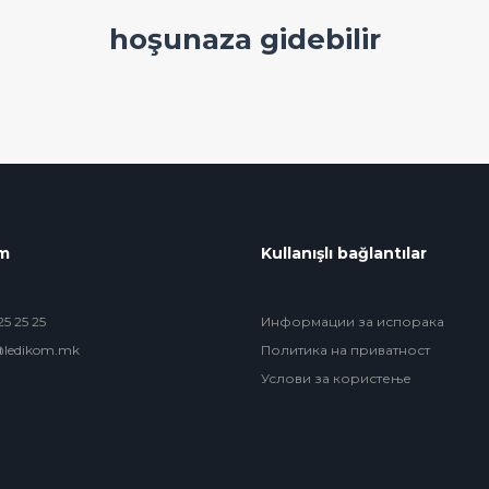
hoşunaza gidebilir
im
Kullanışlı bağlantılar
5 25 25
Информации за испорака
@ledikom.mk
Политика на приватност
Услови за користење