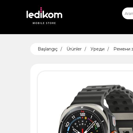
iPhone
iPhone Експ
App
ТАБЛЕ
Başlangıç
Ürünler
Уреди
Ремени з
• iPad
• Sams
• Xiaomi
AIRTA