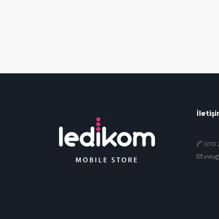
İletiş
070 2
info