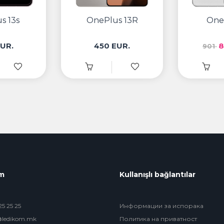
s 13s
OnePlus 13R
One
UR.
450 EUR.
8
901
im
Kullanışlı bağlantılar
5 25 25
Информации за испорака
@ledikom.mk
Политика на приватност