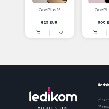
OnePlus 15
OnePlu
829 EUR.
600 E
İletiş
070 2
info