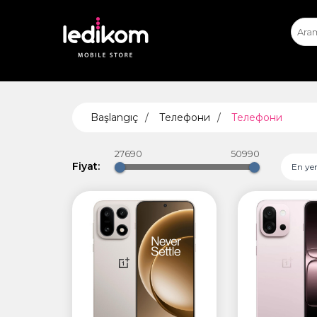
iPhone
iPhone Експ
App
ТАБЛЕ
Başlangıç
Телефони
Телефони
• iPad
• Sams
27690
50990
• Xiaomi
Fiyat:
En yen
AIRTA