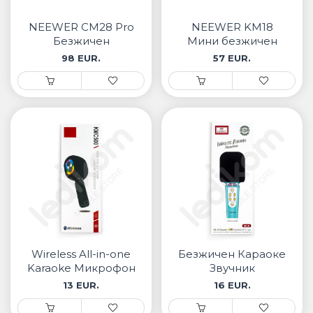
• Samsung
• Xiaomi
NEEWER CM28 Pro
NEEWER KM18
Безжичен
Mини безжичен
микрофон систем
микрофон сет
98 EUR.
57 EUR.
РЕМЕНИ ЗА ЧАСОВНИК
со преносно
куќиште за
• Apple watch
полнење
• Galaxy watch
• Xiaomi
• Останато
PLAYSTATION
AIRTAG
Wireless All-in-one
Безжичен Караоке
ПРОЕКТОРИ
Karaoke Микрофон
Звучник
13 EUR.
16 EUR.