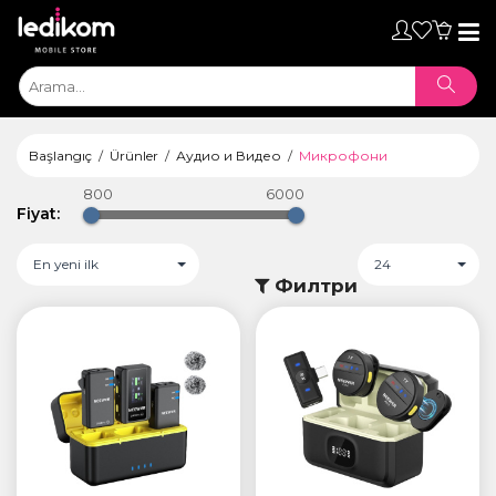
Toggl
naviga
Başlangıç
Ürünler
Аудио и Видео
Микрофони
800
6000
Fiyat:
En yeni ilk
24
Филтри
ТАБЛЕТИ
• iPad