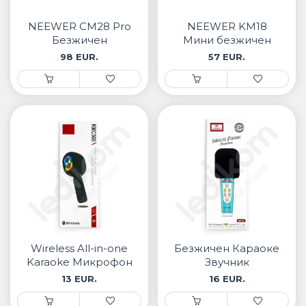
• Samsung
• Xiaomi
NEEWER CM28 Pro
NEEWER KM18
Безжичен
Mини безжичен
микрофон систем
микрофон сет
98 EUR.
57 EUR.
РЕМЕНИ ЗА ЧАСОВНИК
со преносно
куќиште за
• Apple watch
полнење
• Galaxy watch
• Xiaomi
• Останато
PLAYSTATION
AIRTAG
Wireless All-in-one
Безжичен Караоке
ПРОЕКТОРИ
Karaoke Микрофон
Звучник
13 EUR.
16 EUR.