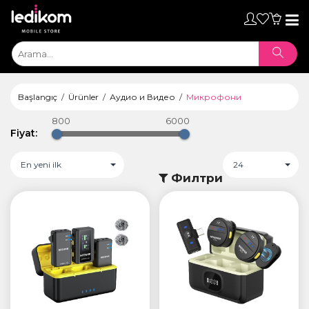
Toggl
naviga
Başlangıç
Ürünler
Аудио и Видео
Микрофони
800
6000
Fiyat:
En yeni ilk
24
Филтри
ТАБЛЕТИ
• iPad