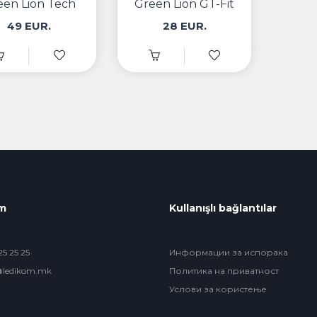
een Lion Tech
Green Lion GT-Fit
Master
49 EUR.
28 EUR.
im
Kullanışlı bağlantılar
5 25 25
Информации за испорака
@ledikom.mk
Политика на приватност
Услови за користење