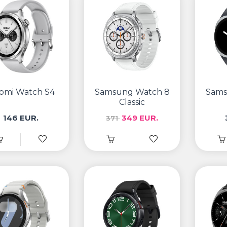
aomi Watch S4
Samsung Watch 8
Sams
Classic
146 EUR.
349 EUR.
371