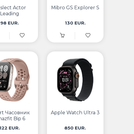
eslect Actor
Mibro GS Explorer S
Leading
98 EUR.
130 EUR.
rt Часовник
Apple Watch Ultra 3
azfit Bip 6
122 EUR.
850 EUR.