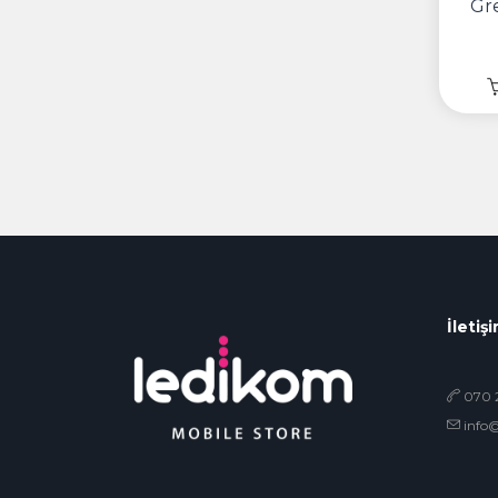
Gr
İletiş
070 2
info