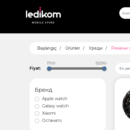
iPhone
iPhone Експ
App
ТАБЛЕ
Başlangıç
Ürünler
Уреди
Ремени 
• iPad
• Sams
1700
52290
• Xiaomi
Fiyat:
En yen
Бренд
AIRTA
Apple watch
Galaxy watch
Xiaomi
Останато