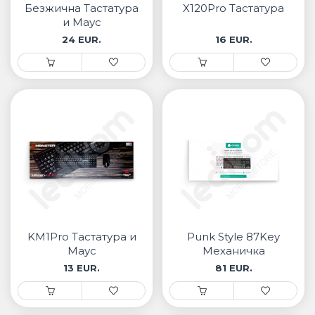
Безжична Тастатура
X120Pro Тастатура
и Маус
24 EUR.
16 EUR.
KM1Pro Тастатура и
Punk Style 87Key
Маус
Механичка
Тастатура
13 EUR.
81 EUR.