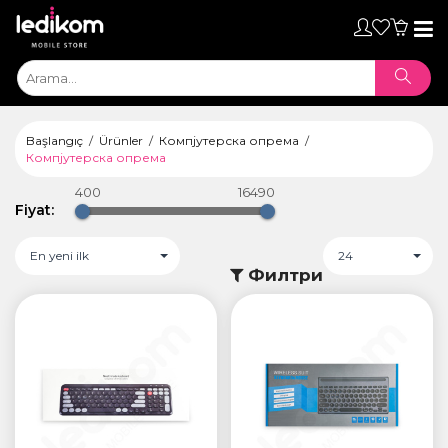
Toggl
naviga
Başlangıç
Ürünler
Компјутерска опрема
Компјутерска опрема
400
16490
Fiyat:
En yeni ilk
24
Филтри
ТАБЛЕТИ
• iPad