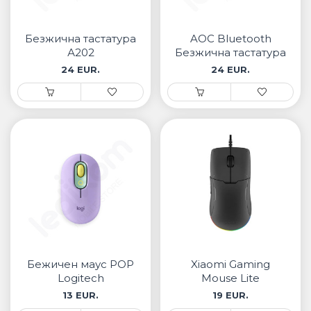
• Samsung
• Xiaomi
Безжична тастатура
AOC Bluetooth
А202
Безжична тастатура
РЕМЕНИ ЗА ЧАСОВНИК
24 EUR.
24 EUR.
• Apple watch
• Galaxy watch
• Xiaomi
• Останато
PLAYSTATION
AIRTAG
ПРОЕКТОРИ
Бежичен маус POP
Xiaomi Gaming
Logitech
Mouse Lite
13 EUR.
19 EUR.