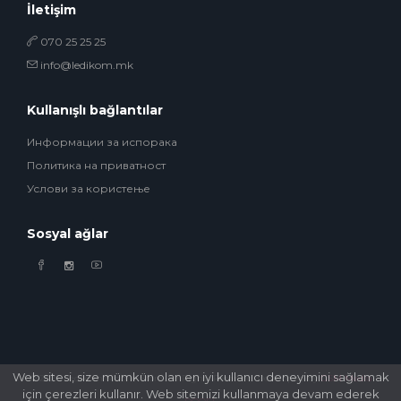
İletişim
070 25 25 25
info@ledikom.mk
Kullanışlı bağlantılar
Информации за испорака
Политика на приватност
Услови за користење
Sosyal ağlar
Web sitesi, size mümkün olan en iyi kullanıcı deneyimini sağlamak
© 2026 Ledikom Mobile Store. All Rights Reserved. Developed by
GSM Media
için çerezleri kullanır. Web sitemizi kullanmaya devam ederek