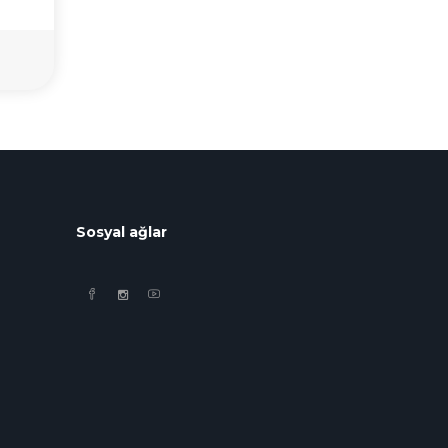
Sosyal ağlar