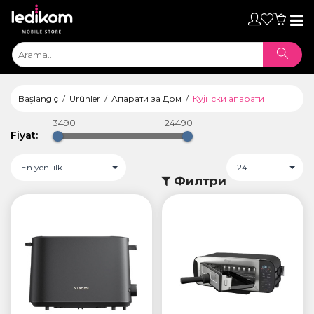
Toggl
naviga
Başlangıç
Ürünler
Апарати за Дом
Кујнски апарати
3490
24490
Fiyat:
En yeni ilk
24
Филтри
ТАБЛЕТИ
• iPad