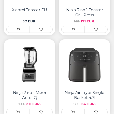
• Samsung
• Xiaomi
Xiaomi Toaster EU
Ninja 3 во 1 Toaster
Grill Press
57 EUR.
171 EUR.
195
РЕМЕНИ ЗА ЧАСОВНИК
• Apple watch
• Galaxy watch
• Xiaomi
• Останато
PLAYSTATION
AIRTAG
Ninja 2 во 1 Mixer
Ninja Air Fryer Single
ПРОЕКТОРИ
Auto IQ
Basket 4.7l
211 EUR.
154 EUR.
244
179