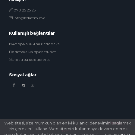
070 25 25 25
info@ledikom.mk
Kullanışlı bağlantılar
Информации за испорака
Политика на приватност
Услови за користење
Sosyal ağlar
Web sitesi, size mümkün olan en iyi kullanıcı deneyimini sağlamak
© 2026 Ledikom Mobile Store. All Rights Reserved. Developed by
GSM Media
için çerezleri kullanır. Web sitemizi kullanmaya devam ederek
DOOEL
çerez kullanımını kabul etmiş olursunuz.(cookies).
devamını oku