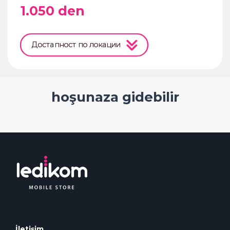
1.050
den
Достапност по локации
hoşunaza gidebilir
İletişim