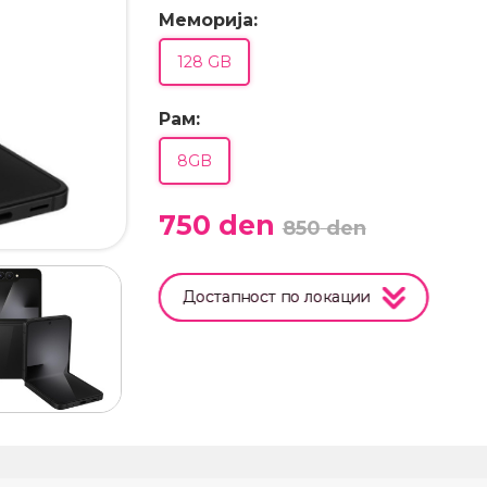
Меморија:
128 GB
Рам:
8GB
750
den
850
den
Достапност по локации