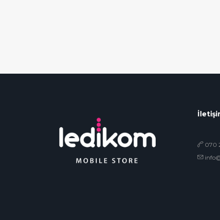
İletiş
070 2
info