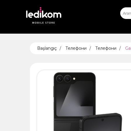
iPhone
iPhone Експ
App
ТАБЛЕ
Başlangıç
Телефони
Телефони
Ga
• iPad
• Sams
• Xiaomi
AIRTA