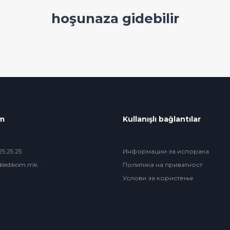
hoşunaza gidebilir
im
Kullanışlı bağlantılar
5 25 25
Информации за испорака
@ledikom.mk
Политика на приватност
Услови за користење