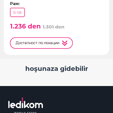
Рам:
12 GB
1.236
den
1.301
den
Достапност по локации
hoşunaza gidebilir