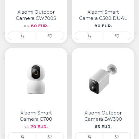
• Samsung
• Xiaomi
Xiaomi Outdoor
Xiaomi Smart
Camera CW700S
Camera C500 DUAL
80 EUR.
80 EUR.
86
РЕМЕНИ ЗА ЧАСОВНИК
• Apple watch
• Galaxy watch
• Xiaomi
• Останато
PLAYSTATION
AIRTAG
Xiaomi Smart
Xiaomi Outdoor
ПРОЕКТОРИ
Camera C700
Camera BW300
70 EUR.
63 EUR.
75