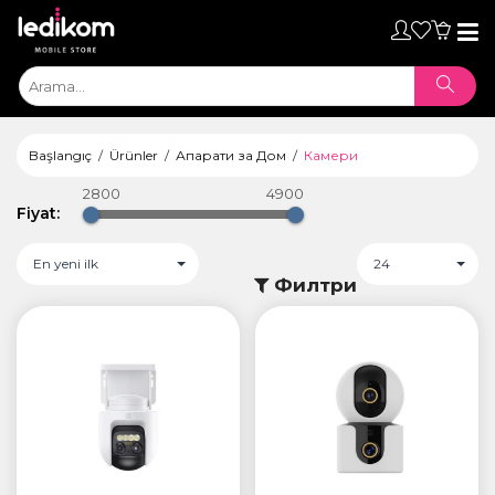
Toggl
naviga
Başlangıç
Ürünler
Апарати за Дом
Камери
2800
4900
Fiyat:
En yeni ilk
24
Филтри
ТАБЛЕТИ
• iPad