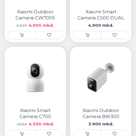
• Samsung
• Xiaomi
Xiaomi Outdoor
Xiaomi Smart
Camera CW700S
Camera C500 DUAL
4.900 mkd.
4.900 mkd.
5.290
РЕМЕНИ ЗА ЧАСОВНИК
• Apple watch
• Galaxy watch
• Xiaomi
• Останато
PLAYSTATION
AIRTAGS
Xiaomi Smart
Xiaomi Outdoor
ПРОЕКТОРИ
Camera C700
Camera BW300
4.300 mkd.
3.900 mkd.
4.590