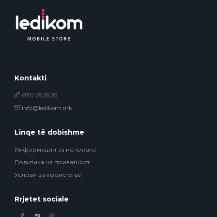
Kontakti
070 25 25 25
info@ledikom.mk
Linqe të dobishme
Информации за испорака
Политика на приватност
Услови за користење
Rrjetet sociale