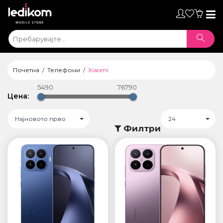
Toggl
naviga
Почетна
Телефони
Xiaomi
5490
76790
Цена:
Најновото прво
24
Филтри
ТАБЛЕТИ
• iPad