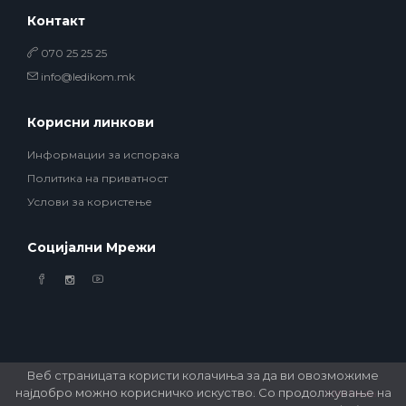
Контакт
070 25 25 25
info@ledikom.mk
Корисни линкови
Информации за испорака
Политика на приватност
Услови за користење
Социјални Мрежи
Веб страницата користи колачиња за да ви овозможиме
најдобро можно корисничко искуство. Со продолжување на
© 2026 Ledikom Mobile Store. All Rights Reserved. Developed by
GSM Media