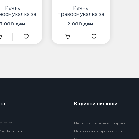
Рачна
Рачна
восмукалка за
правосмукалка за
а и автомобил
дома и автомобил
3.000 ден.
2.000 ден.
на расклопување
кт
Корисни линкови
5 25 25
Информации за испорака
@ledikom.mk
Политика на приватност