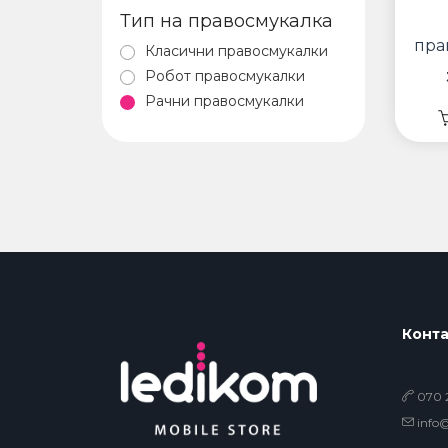
Тип на правосмукалка
пра
Класични правосмукалки
дом
Робот правосмукалки
Рачни правосмукалки
Конта
070 2
info