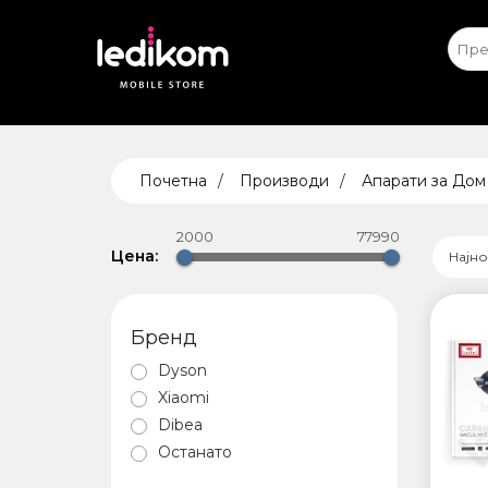
Apple iPhone
Ap
ТАБЛЕ
Почетна
Производи
Апарати за Дом
• iPad
• Sams
2000
77990
• Xiaomi
Цена:
Најн
Бренд
ПАМЕТ
Dyson
БЕЗБЕ
Xiaomi
Dibea
Останато