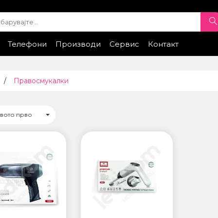
Телефони
Производи
Сервис
Контакт
ple
iPhone Експонати
Samsung
Xiaomi
Samsung
Honor
Xiaomi
Huawei
Google
Honor
Провери стат
ТИ
ПАМЕТНИ ЧАСОВНИЦИ
Правосмукалки
• Apple watch
ung
• Galaxy watch
• Xiaomi
овото прво
• Останато
НИ УРЕДИ ЗА
ПРОЕКТОРИ
ДНОСТ