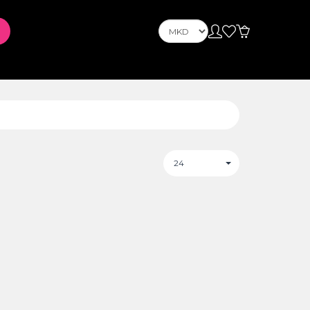
OnePlus
Nokia
ус
PLAYSTATION
24