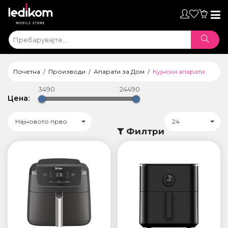
Toggl
naviga
Почетна
Производи
Апарати за Дом
Кујнски апарати
3490
24490
Цена:
Најновото прво
24
Филтри
ТАБЛЕТИ
• iPad