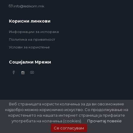
info@ledikom.mk
Корисни линкови
Информации за испорака
Политика на приватност
Услови за користење
Социјални Мрежи
Веб страницата користи колачиња за да ви овозможиме
најдобро можно корисничко искуство. Со продолжување на
© 2026 Ledikom Mobile Store. All Rights Reserved. Developed by
GSM Media
користењето на нашата интернет страница ја прифаќате
DOOEL
употребата на колачиња (cookies).
Прочитај повеќе
Се согласувам