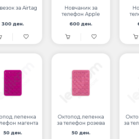
езок за Airtag
Новчаник за
Но
телефон Apple
тел
FineWoven Зелен
Leath
300 ден.
600 ден.
опод лепенка
Октопод лепенка
Окто
елефон магента
за телефон розева
за те
50 ден.
50 ден.