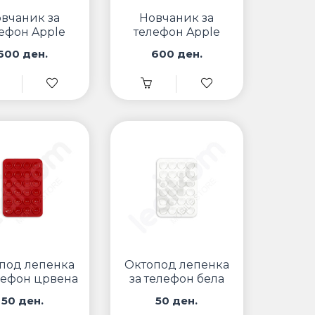
вчаник за
Новчаник за
ефон Apple
телефон Apple
er Портокалов
Leather Црн
600 ден.
600 ден.
под лепенка
Октопод лепенка
лефон црвена
за телефон бела
50 ден.
50 ден.