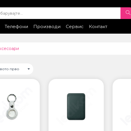
Телефони
Производи
Сервис
Контакт
ple
iPhone Експонати
Samsung
Xiaomi
Samsung
Honor
Xiaomi
Huawei
Google
Honor
Провери стат
ТИ
ПАМЕТНИ ЧАСОВНИЦИ
ксесоари
• Apple watch
ung
• Galaxy watch
• Xiaomi
овото прво
• Останато
НИ УРЕДИ ЗА
ПРОЕКТОРИ
ДНОСТ