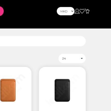
OnePlus
Nokia
ус
PLAYSTATION
24