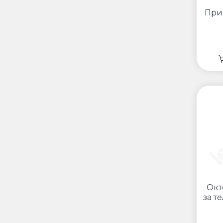
Прив
Окт
за т