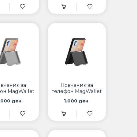
вчаник за
Новчаник за
он MagWallet
телефон MagWallet
 Сив MW-001
Wiwu Црн MW-001
.000 ден.
1.000 ден.