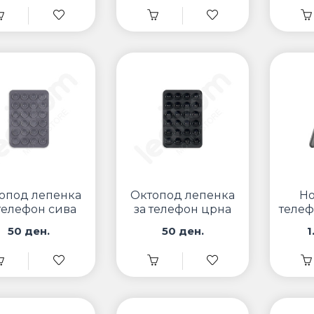
опод лепенка
Октопод лепенка
Но
 телефон сива
за телефон црна
телеф
Wiwu
50 ден.
50 ден.
1