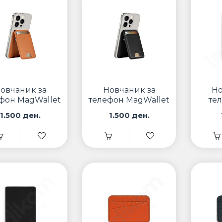
овчаник за
Новчаник за
Но
фон MagWallet
телефон MagWallet
те
u Кафен MW-
Wiwu Црн MW-005
1.500 ден.
1.500 ден.
005