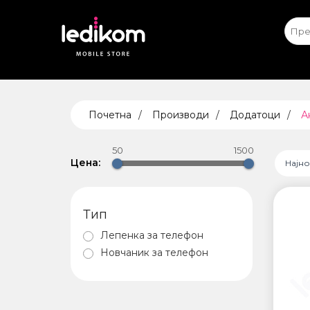
Apple iPhone
Ap
ТАБЛЕ
Почетна
Производи
Додатоци
А
• iPad
• Sams
50
1500
• Xiaomi
Цена:
Најн
Тип
ПАМЕТ
Лепенка за телефон
БЕЗБЕ
Новчаник за телефон