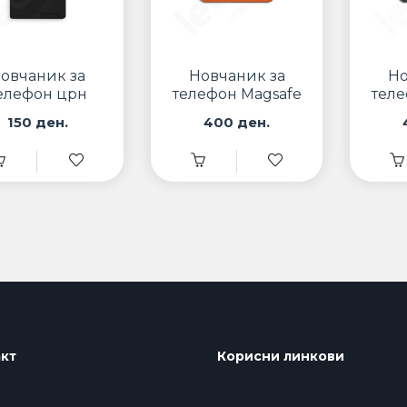
овчаник за
Новчаник за
Но
елефон црн
телефон Magsafe
теле
W11 Портокалов
150 ден.
400 ден.
кт
Корисни линкови