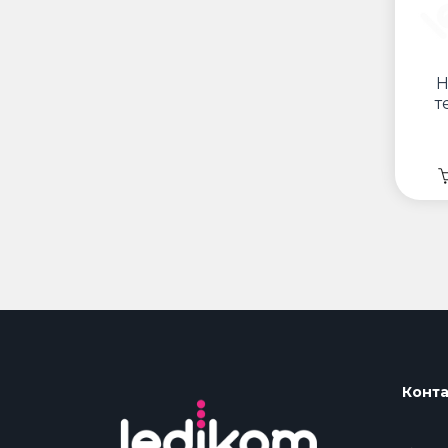
Н
т
Конта