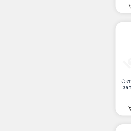
Окт
за