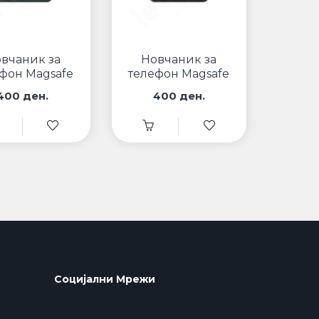
вчаник за
Новчаник за
фон Magsafe
телефон Magsafe
W11 Тегет
W11 Црн
400 ден.
400 ден.
Социјални Мрежи