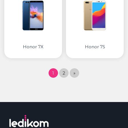
Honor 7X
Honor 7S
1
2
»