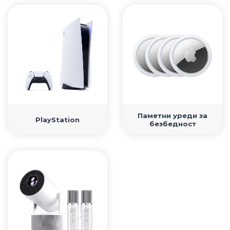
• Samsung
• Xiaomi
ПАМЕТНИ ЧАСОВНИЦИ
• Apple watch
• Galaxy watch
• Xiaomi
• Останато
Паметни уреди за
PlayStation
безбедност
PLAYSTATION
ПАМЕТНИ УРЕДИ ЗА БЕЗБЕДНОСТ
ПРОЕКТОРИ