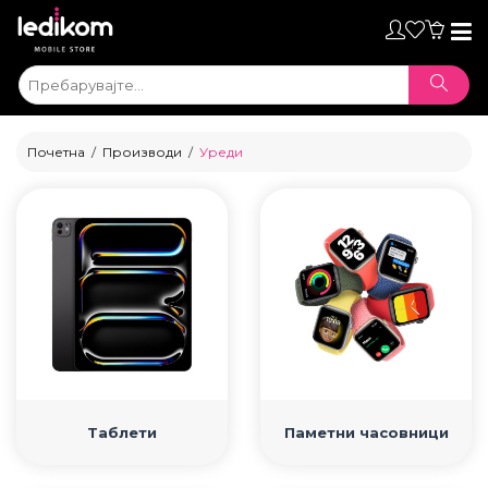
Toggl
naviga
Почетна
Производи
Уреди
ТАБЛЕТИ
Таблети
Паметни часовници
• iPad