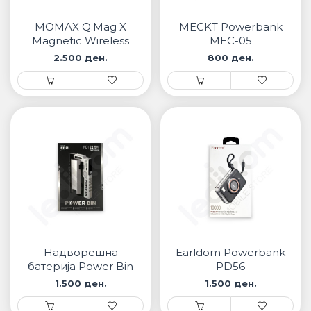
• Samsung
• Xiaomi
MOMAX Q.Mag X
MECKT Powerbank
Magnetic Wireless
MEC-05
Power Bank
2.500 ден.
800 ден.
ПАМЕТНИ ЧАСОВНИЦИ
5000mAh
• Apple watch
• Galaxy watch
• Xiaomi
• Останато
PLAYSTATION
ПАМЕТНИ УРЕДИ ЗА БЕЗБЕДНОСТ
Надворешна
Earldom Powerbank
ПРОЕКТОРИ
батерија Power Bin
PD56
BT-21 Powerbank
1.500 ден.
1.500 ден.