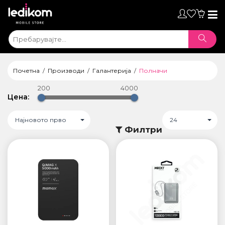
Toggl
naviga
Почетна
Производи
Галантерија
Полначи
200
4000
Цена:
Најновото прво
24
Филтри
ТАБЛЕТИ
• iPad