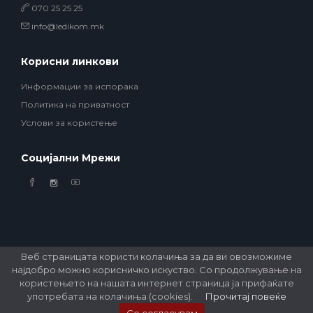
070 25 25 25
info@ledikom.mk
Корисни линкови
Информации за испорака
Политика на приватност
Услови за користење
Социјални Мрежи
Веб страницата користи колачиња за да ви овозможиме
најдобро можно корисничко искуство. Со продолжување на
© 2026 Ledikom Mobile Store. All Rights Reserved. Developed by
GSM Media
користењето на нашата интернет страница ја прифаќате
DOOEL
употребата на колачиња (cookies).
Прочитај повеќе