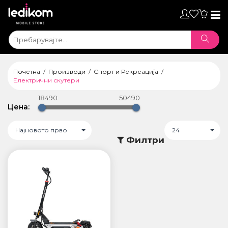
Toggl
naviga
Почетна
Производи
Спорт и Рекреација
Електрични скутери
18490
50490
Цена:
Најновото прво
24
Филтри
ТАБЛЕТИ
• iPad