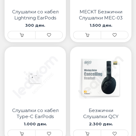
• Samsung
• Xiaomi
Слушалки со кабел
MECKT Безжични
Lightning EarPods
Слушалки MEC-03
300 ден.
1.500 ден.
ПАМЕТНИ ЧАСОВНИЦИ
• Apple watch
• Galaxy watch
• Xiaomi
• Останато
PLAYSTATION
ПАМЕТНИ УРЕДИ ЗА БЕЗБЕДНОСТ
Слушалки со кабел
Безжични
ПРОЕКТОРИ
Type-C EarPods
Слушалки QCY
1.000 ден.
2.300 ден.