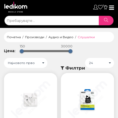
Toggl
naviga
Почетна
Производи
Аудио и Видео
Слушалки
150
30000
Цена:
Најновото прво
24
Филтри
ТАБЛЕТИ
• iPad