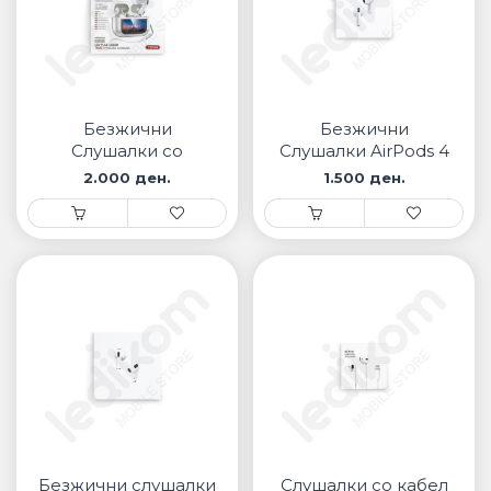
Безжични
Безжични
Слушалки со
Слушалки AirPods 4
Дисплеј TWS40
2.000 ден.
1.500 ден.
Безжични слушалки
Слушалки со кабел