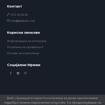
• Samsung
Контакт
• Xiaomi
070 25 25 25
info@ledikom.mk
ПАМЕТНИ ЧАСОВНИЦИ
• Apple watch
Корисни линкови
• Galaxy watch
Информации за испорака
• Xiaomi
Политика на приватност
• Останато
Услови за користење
PLAYSTATION
Социјални Мрежи
ПАМЕТНИ УРЕДИ ЗА БЕЗБЕДНОСТ
ПРОЕКТОРИ
Веб страницата користи колачиња за да ви овозможиме
најдобро можно корисничко искуство. Со продолжување на
© 2026 Ledikom Mobile Store. All Rights Reserved. Developed by
GSM Media