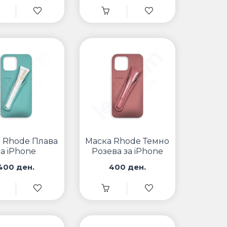
 Rhode Плава
Маска Rhode Темно
за iPhone
Розева за iPhone
400 ден.
400 ден.