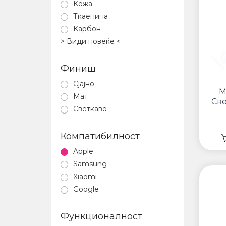
Кожа
Ткаенина
Карбон
> Види повеќе <
Финиш
Сјајно
М
Мат
Све
Светкаво
Компатибилност
Apple
Samsung
Xiaomi
Google
Функционалност