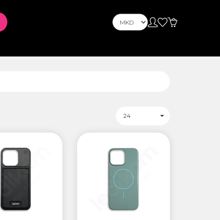
OnePlus
Nokia
ус
PLAYSTATION
24