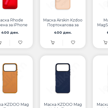
аска Rhode
Маска Airskin Kzdoo
М
ена за iPhone
Портокалова за
MagS
iPhone
400 ден.
400 ден.
ка KZDOO Mag
Маска KZDOO Mag
Маск