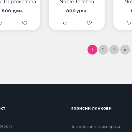
e Портокалова
Noble Тегет за
No
за iPhone
iPhone
800 ден.
800 ден.
1
2
3
»
кт
Корисни линкови
5 25 25
Информации за испорака