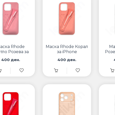
аска Rhode
Маска Rhode Корал
Ма
тло Розева за
за iPhone
Розе
iPhone
400 ден.
400 ден.