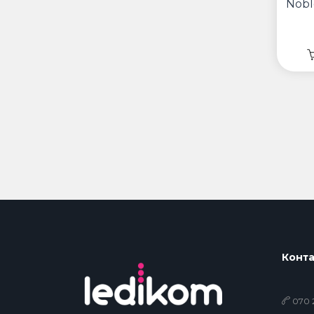
Nobl
Конта
070 2