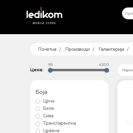
Apple iPhone
Ap
ТАБЛЕ
Почетна
Производи
Галантерија
• iPad
• Sams
99
4300
• Xiaomi
Цена:
Најн
Боја
ПАМЕТ
Црна
БЕЗБЕ
Бела
Сива
Транспарентна
Црвена