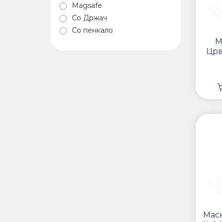
Magsafe
Со Држач
Со пенкало
М
Црв
Мас