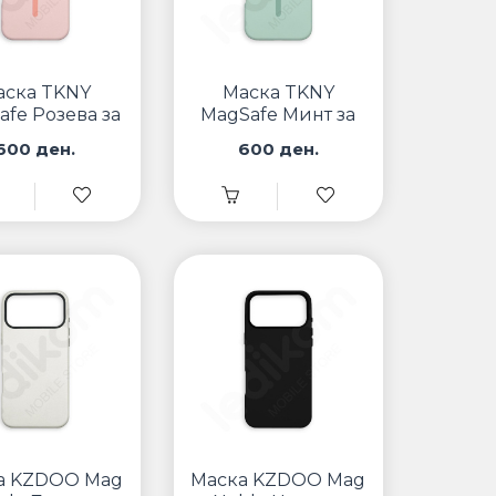
аска TKNY
Маска TKNY
afe Розева за
MagSafe Минт за
iPhone
iPhone
600 ден.
600 ден.
а KZDOO Mag
Маска KZDOO Mag