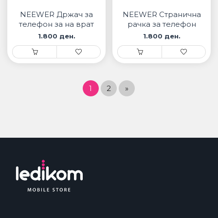
NEEWER Држач за
NEEWER Странична
телефон за на врат
рачка за телефон
PA005E
1.800 ден.
1.800 ден.
1
2
»