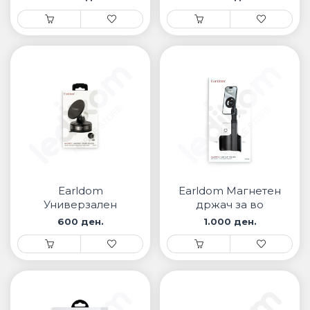
Earldom
Earldom Магнетен
Универзален
држач за во
држач со вакум
автомобил EH345
600 ден.
1.000 ден.
EH317