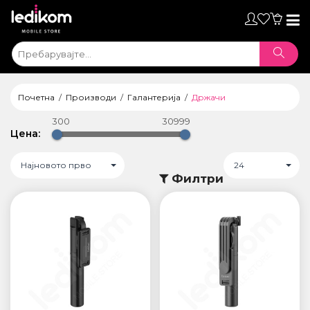
Toggl
naviga
Почетна
Производи
Галантерија
Држачи
300
30999
Цена:
Најновото прво
24
Филтри
ТАБЛЕТИ
• iPad