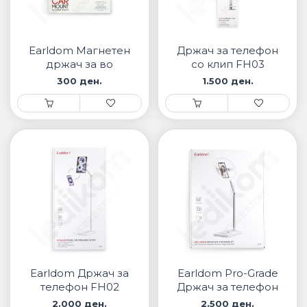
Earldom Магнетен
Држач за телефон
држач за во
со клип FH03
автомобил EH43
300 ден.
1.500 ден.
Earldom Држач за
Earldom Pro-Grade
телефон FH02
Држач за телефон
со светло FH01
2.000 ден.
2.500 ден.