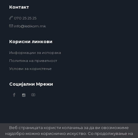
Контакт
070 25 25 25
info@ledikom.mk
Корисни линкови
Информации за испорака
Политика на приватност
Услови за користење
Социјални Мрежи
Веб страницата користи колачиња за да ви овозможиме
најдобро можно корисничко искуство. Со продолжување на
© 2026 Ledikom Mobile Store. All Rights Reserved. Developed by
GSM Media