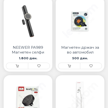
NEEWER PA989
Магнетен држач за
Магнетен селфи
во автомобил
стик
1.800 ден.
500 ден.