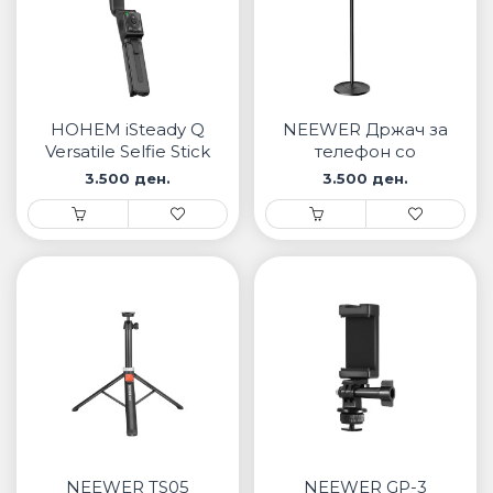
HOHEM iSteady Q
NEEWER Држач за
Versatile Selfie Stick
телефон со
& Phone Gimbal
подлога ST009
3.500 ден.
3.500 ден.
NEEWER TS05
NEEWER GP-3