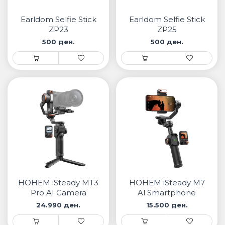
• Samsung
• Xiaomi
Earldom Selfie Stick
Earldom Selfie Stick
ZP23
ZP25
500 ден.
500 ден.
ПАМЕТНИ ЧАСОВНИЦИ
• Apple watch
• Galaxy watch
• Xiaomi
• Останато
PLAYSTATION
ПАМЕТНИ УРЕДИ ЗА БЕЗБЕДНОСТ
HOHEM iSteady MT3
HOHEM iSteady M7
ПРОЕКТОРИ
Pro AI Camera
Al Smartphone
Gimbal Stabilizer
Gimbal with Remote
24.990 ден.
15.500 ден.