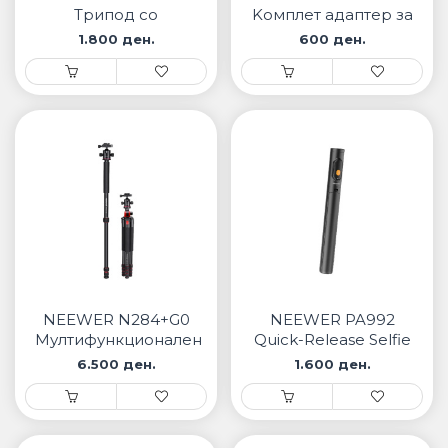
Трипод со
Kомплет адаптер за
далечински
hot shoe
1.800 ден.
600 ден.
управувач
NEEWER N284+G0
NEEWER PA992
Мултифункционален
Quick-Release Selfie
Трипод
Stick
6.500 ден.
1.600 ден.