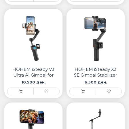
HOHEM iSteady V3
HOHEM iSteady X3
Ultra AI Gimbal for
SE Gimbal Stabilizer
Everyday Shots
10.500 ден.
6.500 ден.