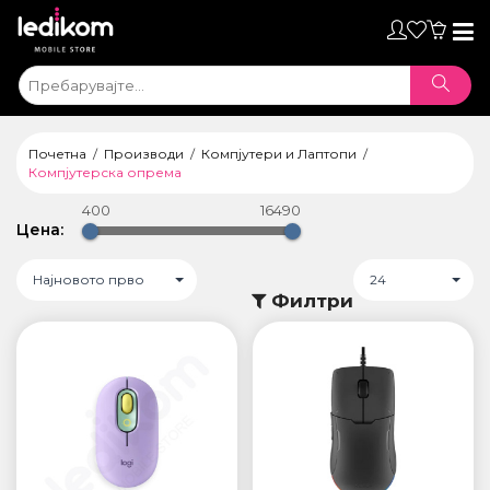
Toggl
naviga
Почетна
Производи
Компјутери и Лаптопи
Компјутерска опрема
400
16490
Цена:
Најновото прво
24
Филтри
ТАБЛЕТИ
• iPad