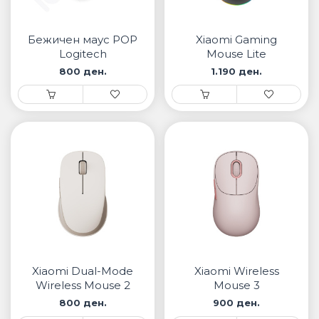
• Samsung
• Xiaomi
Бежичен маус POP
Xiaomi Gaming
Logitech
Mouse Lite
ПАМЕТНИ ЧАСОВНИЦИ
800 ден.
1.190 ден.
• Apple watch
• Galaxy watch
• Xiaomi
• Останато
PLAYSTATION
ПАМЕТНИ УРЕДИ ЗА БЕЗБЕДНОСТ
ПРОЕКТОРИ
Xiaomi Dual-Mode
Xiaomi Wireless
Wireless Mouse 2
Mouse 3
800 ден.
900 ден.