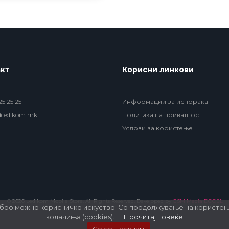
кт
Корисни линкови
5 25 25
Информации за испорака
@ledikom.mk
Политика на приватност
Услови за користење
© 2026 Ledikom Mobile Store. All Rights Reserved. Developed by
GSM Media DOOEL
обро можно корисничко искуство. Со продолжување на користење
колачиња (cookies).
Прочитај повеќе