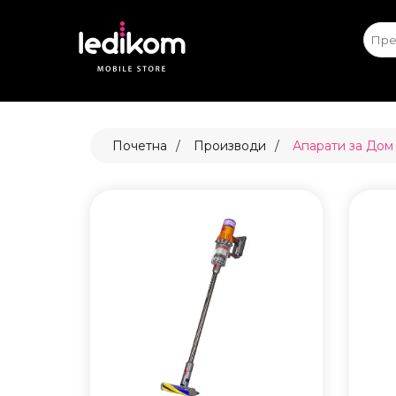
Apple iPhone
Ap
ТАБЛЕ
Почетна
Производи
Апарати за Дом
• iPad
• Sams
• Xiaomi
ПАМЕТ
БЕЗБЕ