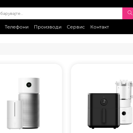
Телефони
Производи
Сервис
Контакт
ple
iPhone Експонати
Samsung
Xiaomi
Samsung
Honor
Xiaomi
Huawei
Google
Honor
Провери стат
ТИ
ПАМЕТНИ ЧАСОВНИЦИ
• Apple watch
ung
• Galaxy watch
• Xiaomi
• Останато
НИ УРЕДИ ЗА
ПРОЕКТОРИ
ДНОСТ