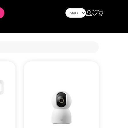
OnePlus
Nokia
ус
PLAYSTATION