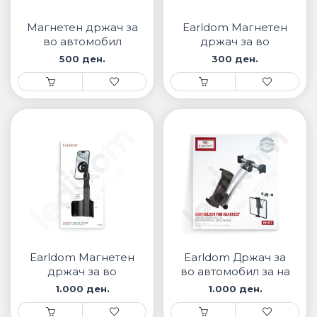
• Samsung
• Xiaomi
Магнетен држач за
Earldom Магнетен
во автомобил
држач за во
автомобил EH43
500 ден.
300 ден.
ПАМЕТНИ ЧАСОВНИЦИ
• Apple watch
• Galaxy watch
• Xiaomi
• Останато
PLAYSTATION
ПАМЕТНИ УРЕДИ ЗА БЕЗБЕДНОСТ
Earldom Магнетен
Earldom Држач за
ПРОЕКТОРИ
држач за во
во автомобил за на
автомобил EH345
седиште EH97
1.000 ден.
1.000 ден.