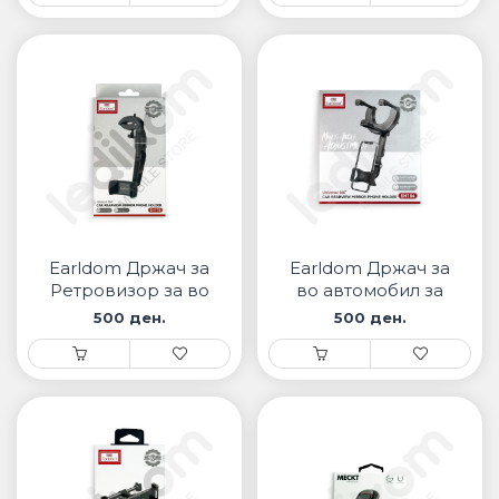
Earldom Држач за
Earldom Држач за
Ретровизор за во
во автомобил за
Автомобил EH178
ретровизор EH184
500 ден.
500 ден.