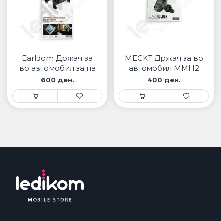
Earldom Држач за
MECKT Држач за во
во автомобил за на
автомобил MMH2
седиште EH98
600 ден.
400 ден.