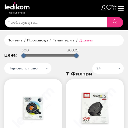
Toggl
naviga
Почетна
Производи
Галантерија
Држачи
300
30999
Цена:
Најновото прво
24
Филтри
ТАБЛЕТИ
• iPad