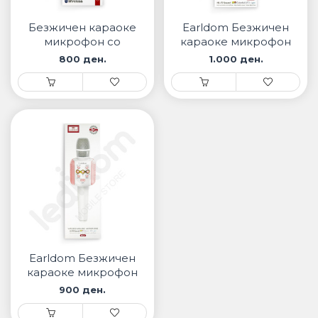
• Samsung
• Xiaomi
Безжичен караоке
Earldom Безжичен
микрофон со
караоке микрофон
звучник KMC500
со звучник MC6
800 ден.
1.000 ден.
ПАМЕТНИ ЧАСОВНИЦИ
• Apple watch
• Galaxy watch
• Xiaomi
• Останато
PLAYSTATION
ПАМЕТНИ УРЕДИ ЗА БЕЗБЕДНОСТ
Earldom Безжичен
ПРОЕКТОРИ
караоке микрофон
со звучник MC4
900 ден.