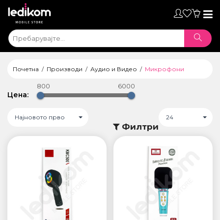
Toggl
naviga
Почетна
Производи
Аудио и Видео
Микрофони
800
6000
Цена:
Најновото прво
24
Филтри
ТАБЛЕТИ
• iPad