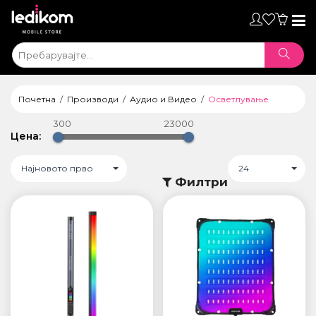
Toggl
naviga
Почетна
Производи
Аудио и Видео
Осветлување
300
23000
Цена:
Најновото прво
24
Филтри
ТАБЛЕТИ
• iPad