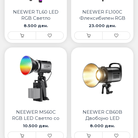
• Samsung
• Xiaomi
NEEWER TL60 LED
NEEWER FL100C
RGB Светло
Флексибилен RGB
LED Панел за
8.500 ден.
23.000 ден.
ПАМЕТНИ ЧАСОВНИЦИ
осветлување
• Apple watch
• Galaxy watch
• Xiaomi
• Останато
PLAYSTATION
ПАМЕТНИ УРЕДИ ЗА БЕЗБЕДНОСТ
NEEWER MS60C
NEEWER CB60B
ПРОЕКТОРИ
RGB LED Светло со
Двобојно LED
апликациска
светло 70W со
10.500 ден.
8.000 ден.
контрола
апликациска
контрола