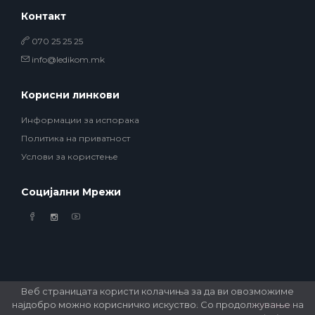
Контакт
070 25 25 25
info@ledikom.mk
Корисни линкови
Информации за испорака
Политика на приватност
Услови за користење
Социјални Мрежи
Веб страницата користи колачиња за да ви овозможиме
најдобро можно корисничко искуство. Со продолжување на
© 2026 Ledikom Mobile Store. All Rights Reserved. Developed by
GSM Media