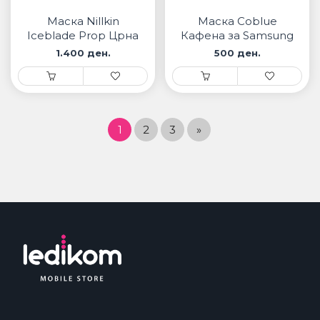
Маска Nillkin
Маска Coblue
Iceblade Prop Црна
Кафена за Samsung
за Samsung
1.400 ден.
500 ден.
1
2
3
»