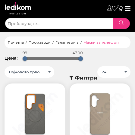
Toggl
naviga
Почетна
Производи
Галантерија
Маски за телефон
99
4300
Цена:
Најновото прво
24
Филтри
ТАБЛЕТИ
• iPad