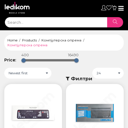
Toggl
naviga
Home
Products
Компјутерска опрема
Компјутерска опрема
400
16490
Price:
Newest first
24
Филтри
ТАБЛЕТИ
• iPad