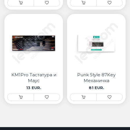
KM1Pro Тастатура и
Punk Style 87Key
Маус
Механичка
Тастатура
13 EUR.
81 EUR.