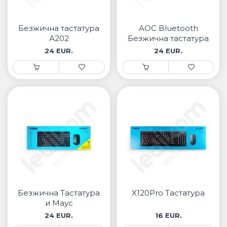
• Samsung
• Xiaomi
Безжична тастатура
AOC Bluetooth
А202
Безжична тастатура
РЕМЕНИ ЗА ЧАСОВНИК
24 EUR.
24 EUR.
• Apple watch
• Galaxy watch
• Xiaomi
• Останато
PLAYSTATION
AIRTAGS
ПРОЕКТОРИ
Безжична Тастатура
X120Pro Тастатура
и Маус
24 EUR.
16 EUR.