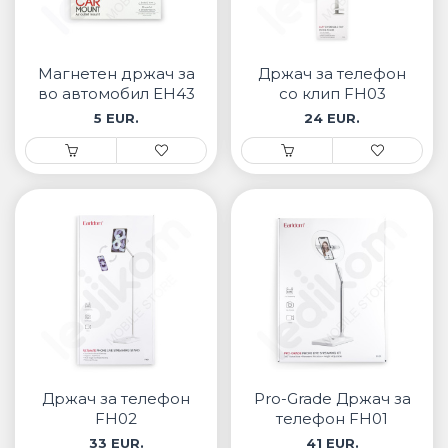
Магнетен држач за
Држач за телефон
во автомобил EH43
со клип FH03
5 EUR.
24 EUR.
Држач за телефон
Pro-Grade Држач за
FH02
телефон FH01
33 EUR.
41 EUR.