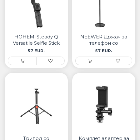
HOHEM iSteady Q
NEEWER Држач за
Versatile Selfie Stick
телефон со
& Phone Gimbal
подлога ST009
57 EUR.
57 EUR.
Трипод со
Kомплет адаптер за