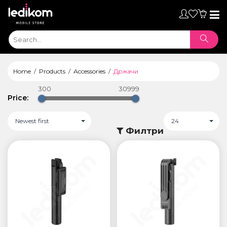
Toggl
naviga
Home
Products
Аccessories
Држачи
300
30999
Price:
Newest first
24
Филтри
ТАБЛЕТИ
• iPad