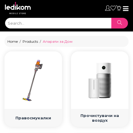
Toggl
naviga
Home
Products
Апарати за Дом
ТАБЛЕТИ
Прочистувачи на
Правосмукалки
воздух
• iPad