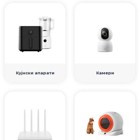
• Samsung
• Xiaomi
РЕМЕНИ ЗА ЧАСОВНИК
• Apple watch
• Galaxy watch
• Xiaomi
• Останато
Кујнски апарати
Камери
PLAYSTATION
AIRTAGS
ПРОЕКТОРИ