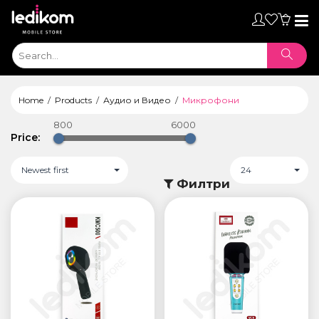
Toggl
naviga
Home
Products
Аудио и Видео
Микрофони
800
6000
Price:
Newest first
24
Филтри
ТАБЛЕТИ
• iPad