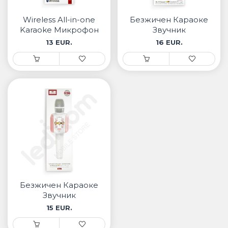
• Samsung
• Xiaomi
Wireless All-in-one
Безжичен Караоке
Karaoke Микрофон
Звучник
13 EUR.
16 EUR.
РЕМЕНИ ЗА ЧАСОВНИК
• Apple watch
• Galaxy watch
• Xiaomi
• Останато
PLAYSTATION
AIRTAGS
Безжичен Караоке
ПРОЕКТОРИ
Звучник
15 EUR.