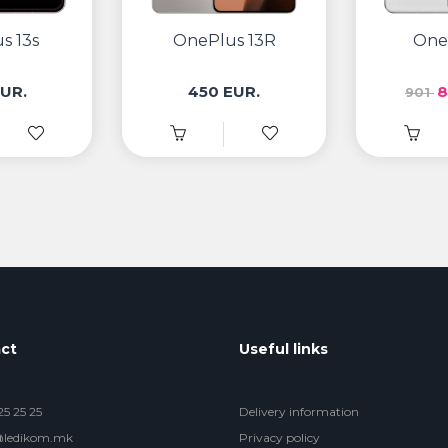
s 13s
OnePlus 13R
One
UR.
450 EUR.
8
901
ct
Useful links
5 25 25
Delivery information
@ledikom.mk
Privacy policy