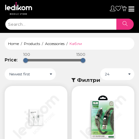
Toggl
naviga
Home
Products
Аccessories
Кабли
100
1500
Price:
Newest first
24
Филтри
ТАБЛЕТИ
• iPad