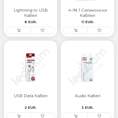
• Samsung
• Xiaomi
Lightning to USB
4-IN-1 Силиконски
Кабел
Каблел
8 EUR.
11 EUR.
РЕМЕНИ ЗА ЧАСОВНИК
• Apple watch
• Galaxy watch
• Xiaomi
• Останато
PLAYSTATION
AIRTAGS
USB Data Кабел
Audio Кабел
ПРОЕКТОРИ
2 EUR.
3 EUR.