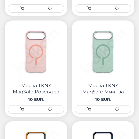
Маска TKNY
Маска TKNY
MagSafe Розева за
MagSafe Минт за
iPhone
iPhone
10 EUR.
10 EUR.