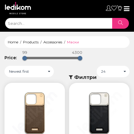
Toggl
naviga
Home
Products
Аccessories
Маски
99
4300
Price:
Newest first
24
Филтри
ТАБЛЕТИ
• iPad