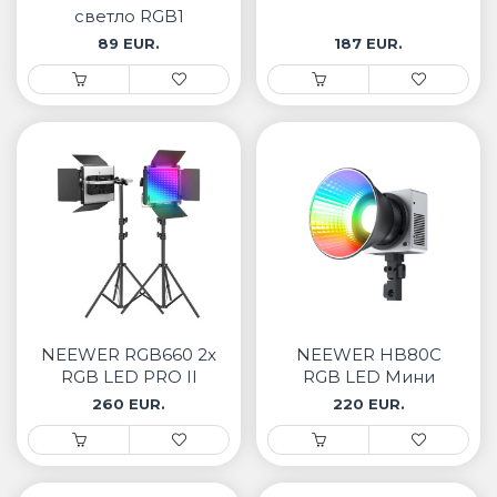
светло RGB1
89 EUR.
187 EUR.
NEEWER RGB660 2x
NEEWER HB80C
RGB LED PRO II
RGB LED Мини
комплет
Видео Светло
260 EUR.
220 EUR.