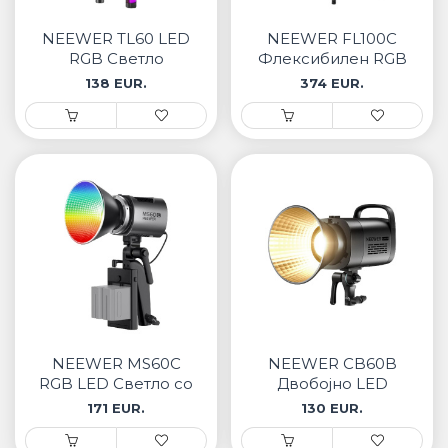
• Samsung
• Xiaomi
NEEWER TL60 LED
NEEWER FL100C
RGB Светло
Флексибилен RGB
LED Панел за
138 EUR.
374 EUR.
РЕМЕНИ ЗА ЧАСОВНИК
осветлување
• Apple watch
• Galaxy watch
• Xiaomi
• Останато
PLAYSTATION
AIRTAGS
NEEWER MS60C
NEEWER CB60B
ПРОЕКТОРИ
RGB LED Светло со
Двобојно LED
апликациска
светло 70W со
171 EUR.
130 EUR.
контрола
апликациска
контрола