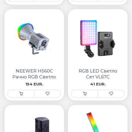
NEEWER HS60C
RGB LED Светло
Рачно RGB Светло
Сет VL67C
154 EUR.
41 EUR.